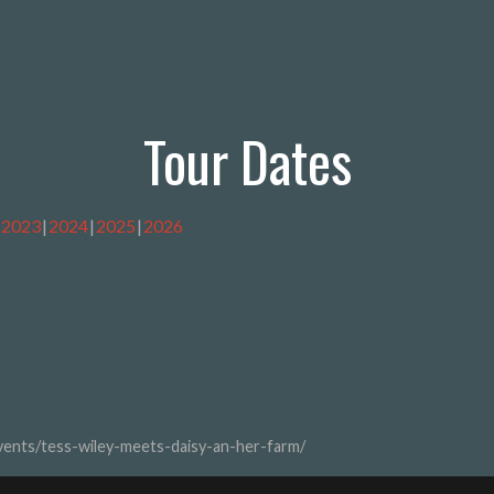
Tour Dates
2023
2024
2025
2026
vents/tess-wiley-meets-daisy-an-her-farm/