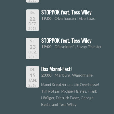
2018
STOPPOK feat. Tess Wiley
SA.
22
19:00
Oberhausen | Ebertbad
DEZ.
2018
STOPPOK feat. Tess Wiley
SO.
23
19:00
Düsseldorf | Savoy Theater
DEZ.
2018
Das Manni-Fest!
DI.
15
20:00
Marburg, Wagonhalle
JAN.
Manni Kreutzer und die Overhesse!
2019
Tim Potzas, Michael Harries, Frank
Höfliger, Dietrich Faber, George
Baehr, and Tess Wiley