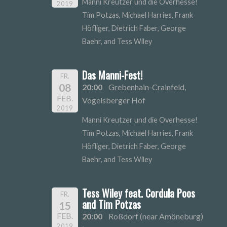
Manni Kreutzer und die Overhesse!
2019
Tim Potzas, Michael Harries, Frank
Höfliger, Dietrich Faber, George
Baehr, and Tess Wiley
Das Manni-Fest!
FR.
08
20:00
Grebenhain-Crainfeld,
FEB.
Vogelsberger Hof
2019
Manni Kreutzer und die Overhesse!
Tim Potzas, Michael Harries, Frank
Höfliger, Dietrich Faber, George
Baehr, and Tess Wiley
Tess Wiley feat. Cordula Poos
FR.
and Tim Potzas
15
FEB.
20:00
Roßdorf (near Amöneburg)
2019