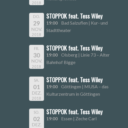
2018
STOPPOK feat. Tess Wiley
DO.
29
19:00
Bad Salzuflen | Kur- und
NOV.
Stadttheater
2018
STOPPOK feat. Tess Wiley
FR.
30
19:00
Olsberg | Linie 73 – Alter
NOV.
Bahnhof Bigge
2018
STOPPOK feat. Tess Wiley
SA.
01
19:00
Göttingen | MUSA – das
DEZ.
Kulturzentrum in Göttingen
2018
STOPPOK feat. Tess Wiley
SO.
02
19:00
Essen | Zeche Carl
DEZ.