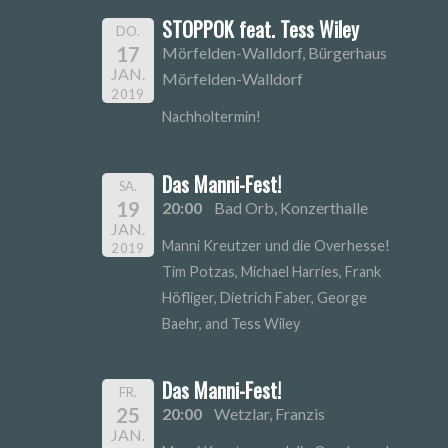
STOPPOK feat. Tess Wiley
DO.
17
Mörfelden-Walldorf, Bürgerhaus
JAN.
Mörfelden-Walldorf
2019
Nachholtermin!
Das Manni-Fest!
SA.
19
20:00
Bad Orb, Konzerthalle
JAN.
Manni Kreutzer und die Overhesse!
2019
Tim Potzas, Michael Harries, Frank
Höfliger, Dietrich Faber, George
Baehr, and Tess Wiley
Das Manni-Fest!
FR.
25
20:00
Wetzlar, Franzis
JAN.