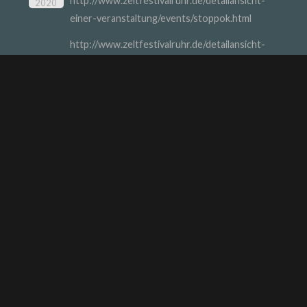
http://www.zeltfestivalruhr.de/detailansicht-
2020
einer-veranstaltung/events/stoppok.html
http://www.zeltfestivalruhr.de/detailansicht-
einer-veranstaltung/events/stoppok.html
INTERESTING STUFF
STOPPOK