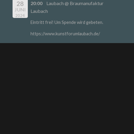
28
20:00
Laubach @ Braumanufaktur
JUNI
Laubach
2024
Eintritt frei! Um Spende wird gebeten.
https://www.kunstforumlaubach.de/
Braumanufaktur Laubach
Gerhart-Hauptmann-Str. 1
35321 Laubach