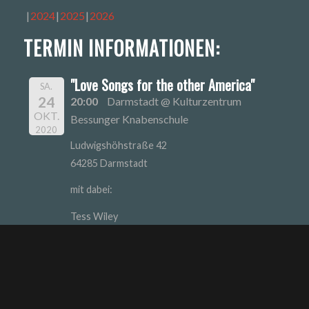
2024
2025
2026
TERMIN INFORMATIONEN:
"Love Songs for the other America"
SA.
24
20:00
Darmstadt @ Kulturzentrum
OKT.
Bessunger Knabenschule
2020
Ludwigshöhstraße 42
64285 Darmstadt
mit dabei:
Tess Wiley
Vanessa Novak
Biber Herrmann
Wolf Schubert-K & Friends
Martin Grieben
Brian Kenneth